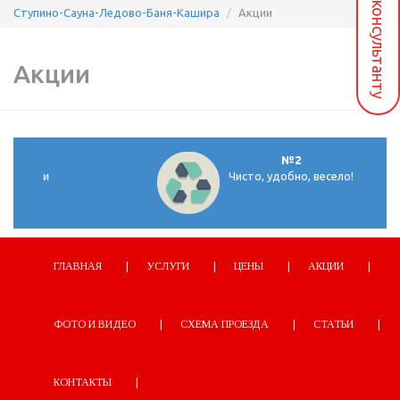
Вопрос консультанту
Ступино-Сауна-Ледово-Баня-Кашира
Акции
Акции
№2
 и
Чисто, удобно, весело!
ГЛАВНАЯ
УСЛУГИ
ЦЕНЫ
АКЦИИ
ФОТО И ВИДЕО
СХЕМА ПРОЕЗДА
СТАТЬИ
КОНТАКТЫ